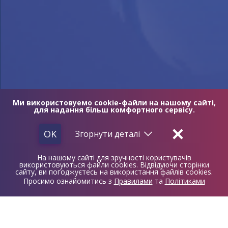
Ми використовуемо cookie-файли на нашому сайті,
для надання більш комфортного сервісу.
OK
Згорнути
деталі
На нашому сайті для зручності користувачів
ПІДТРИМУЄМО УКРАЇНСЬКУ
використовуються файли cookies. Відвідуючи сторінки
сайту, ви погоджуєтесь на використання файлів cookies.
АРМІЮ
ОНЛАЙН ПІДТРИМКА
Просимо ознайомитись з
Правилами
та
Політиками