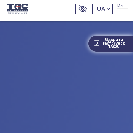
Меню
UA
Відкрити
застосунок
TAS2U