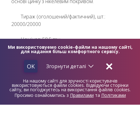
основі цинку з нікелевим покривом.
Тираж (оголошений/фактичний), шт.:
20000/20000
Номінал: 58.5 грн
Ми використовуемо cookie-файли на нашому сайті,
для надання більш комфортного сервісу.
Дата випуску: 19.12.2025
OK
Згорнути
деталі
ЦІНА
2040 грн
На нашому сайті для зручності користувачів
З
11 лютого 2026 року
набір можна
використовуються файли cookies. Відвідуючи сторінки
сайту, ви погоджуєтесь на використання файлів cookies.
придбати в касах відділень:
Просимо ознайомитись з
Правилами
та
Політиками
Київське відділення №60 за адресою: м. Київ,
вул. Велика Васильківська, 132, тел.: (044) 394
80 55, час старту продажу 09:00.
Київське відділення №117 за адресою: м. Київ,
Майдан Незалежності, 2, тел. (067) 650 44 23,