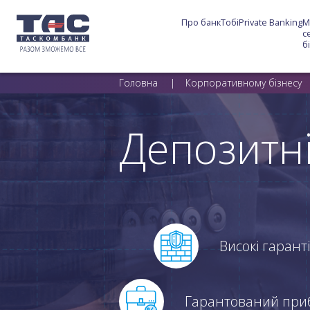
Про банк
Тобі
Private Banking
М
с
б
Головна
Корпоративному бізнесу
Депозитні
Високі гарант
Гарантований прибу