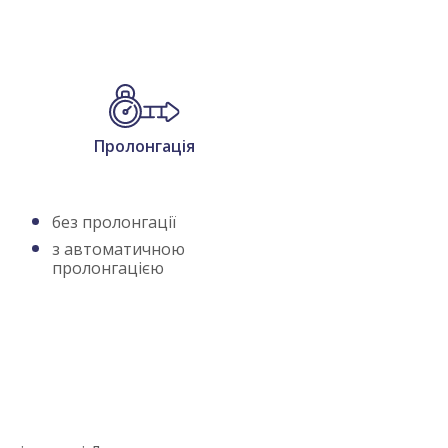
Пролонгація
без пролонгації
а
з автоматичною
пролонгацією