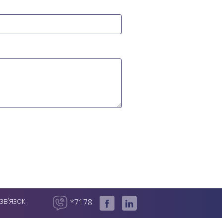
зв’язок
*7178