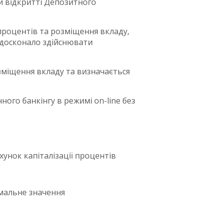
и відкритті Депозитного
 процентів та розміщення вкладу,
 досконало здійснювати
зміщення вкладу та визначається
го банкінгу в режимі on-line без
унок капіталізації процентів
имальне значення