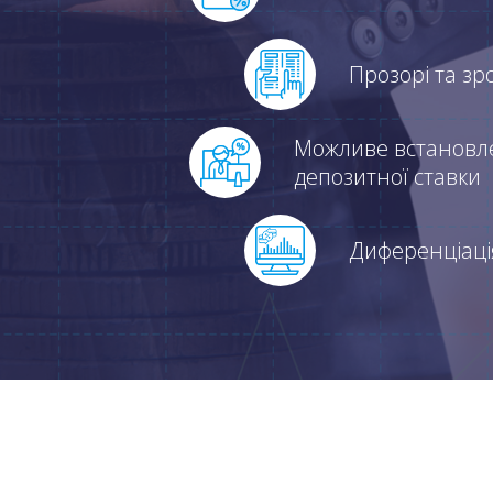
Прозорі та зр
Можливе встановле
депозитної ставки
Диференціація