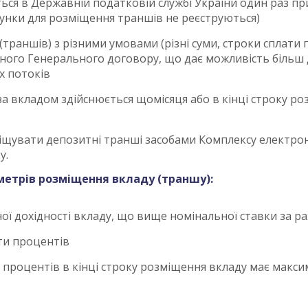
ься в Державній податковій службі України один раз пр
унки для розміщення траншів не реєструються)
(траншів) з різними умовами (різні суми, строки сплати
дного Генерального договору, що дає можливість більш
х потоків
а вкладом здійснюється щомісяця або в кінці строку ро
щувати депозитні транші засобами Комплексу електронно
у.
метрів розміщення вкладу (траншу):
 дохідності вкладу, що вище номінальної ставки за рах
ти процентів
 процентів в кінці строку розміщення вкладу має макс