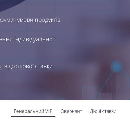
озумілі умови продуктів
ння індивідуальної
 відсоткової ставки
Генеральний VIP
Овернайт
Діючі ставки