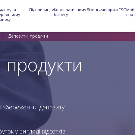
алому та 
Підприємцям
Корпоративному 
Лізинг
Факторинг
ESG
Мобі
ередньому 
бізнесу
пар
ізнесу
Депозитні продукти
 продукти
ії збереження депозиту
ток у вигляді відсотків