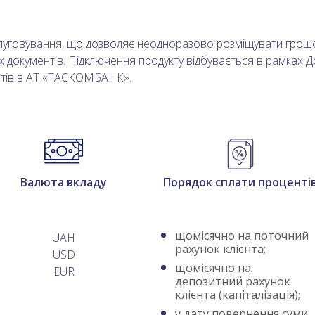
луговування, що дозволяє неодноразово розміщувати грошо
 документів. Підключення продукту відбувається в рамках 
нтів в АТ «ТАСКОМБАНК».
Валюта вкладу
Порядок сплати проценті
щомісячно на поточний
UAH
рахунок клієнта;
USD
щомісячно на
EUR
депозитний рахунок
клієнта (капіталізація);
у дату повернення суми