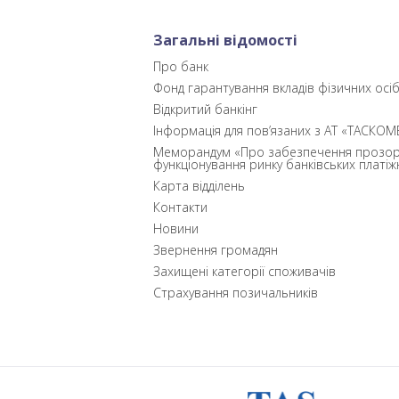
Загальні відомості
Про банк
Фонд гарантування вкладів фізичних осі
Відкритий банкінг
Інформація для пов’язаних з АТ «ТАСКОМ
Меморандум «Про забезпечення прозор
функціонування ринку банківських платіж
Карта відділень
Контакти
Новини
Звернення громадян
Захищені категорії споживачів
Страхування позичальників