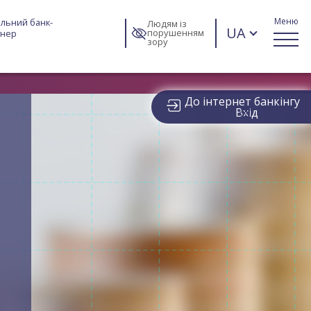
Меню
льний банк-
Людям із
UA
порушенням
тнер
зору
До інтернет банкінгу
Вхід