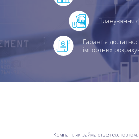
Планування ф
Гарантія достатнос
імпортних розраху
Компанії, які займаються експортом, 