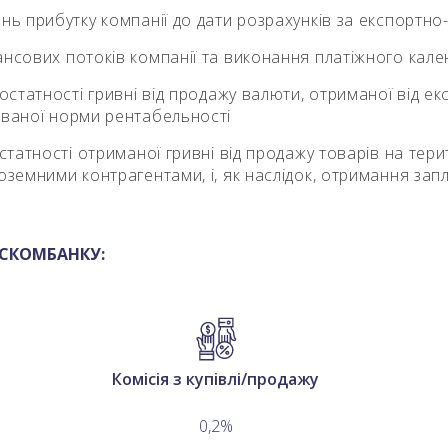
ень прибутку компанії до дати розрахунків за експорт
ансових потоків компанії та виконання платіжного кал
достатності гривні від продажу валюти, отриманої від е
ованої норми рентабельності
статності отриманої гривні від продажу товарів на терит
ноземними контрагентами, і, як наслідок, отримання за
ТАСКОМБАНКУ:
Комісія з купівлі/продажу
0,2%