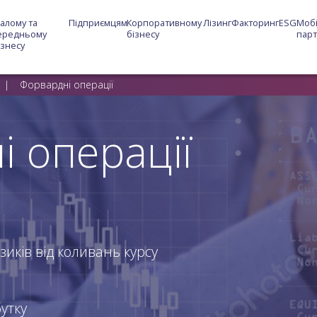
алому та 
Підприємцям
Корпоративному 
Лізинг
Факторинг
ESG
Мобі
ередньому 
бізнесу
пар
ізнесу
Форвардні операції
 операції
зиків від коливань курсу
утку