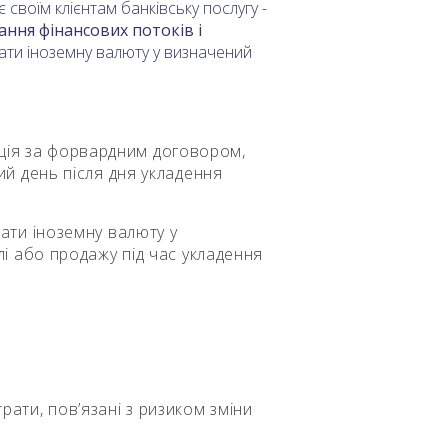
своїм клієнтам банківську послугу -
ння фінансових потоків і
ти іноземну валюту у визначений
ція за форвардним договором,
ий день після дня укладення
дати іноземну валюту у
лі або продажу під час укладення
рати, пов’язані з ризиком зміни