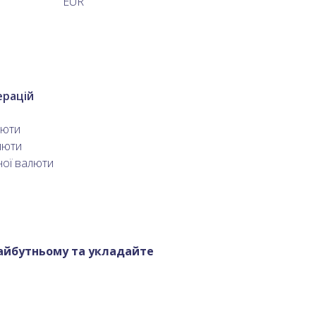
EUR
ерацій
люти
люти
ної валюти
 майбутньому та укладайте