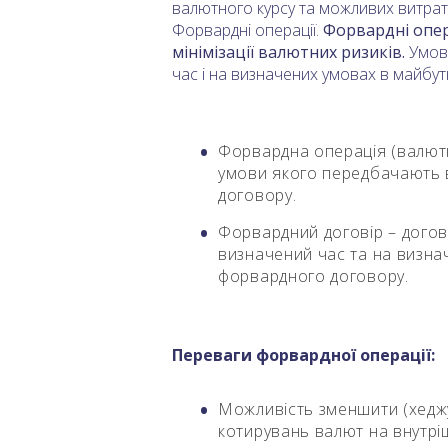
валютного курсу та можливих витрат,
Форвардні операції.
Форвардні опер
мінімізації валютних ризиків.
Умови
час і на визначених умовах в майбутн
Форвардна операція (валют
умови якого передбачають ви
договору.
Форвардний договір – догові
визначений час та на визнач
форвардного договору.
Переваги форвардної операції:
Можливість зменшити (хеджув
котирувань валют на внутр