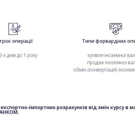
трок операції
Типи форвардних оп
3-х днів до 1 року
купівля іноземної ва
продаж іноземної ва
обмін (конвертація) інозем
 експортно-імпортних розрахунків від змін курсу в
БАНКОМ.