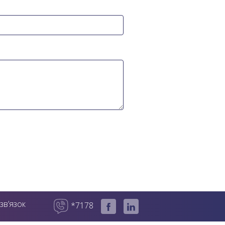
зв’язок
*7178