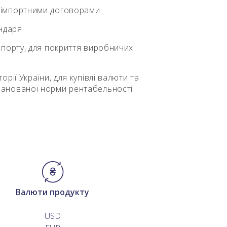
но-імпортними договорами
ендаря
кспорту, для покриття виробничих
орії України, для купівлі валюти та
планованої норми рентабельності
Валюти продукту
USD