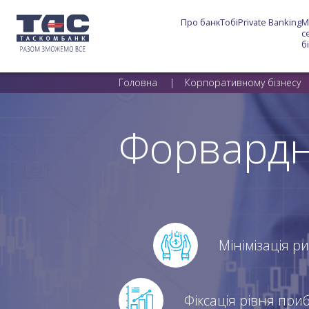
Про банк
Тобі
Private Banking
М
с
б
Головна
Корпоративному бізнесу
Форвардні
Мінімізація ри
Фіксація рівня приб