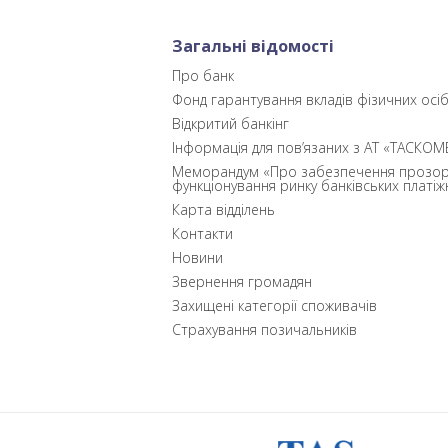
Загальні відомості
Про банк
Фонд гарантування вкладів фізичних осі
Відкритий банкінг
Інформація для пов’язаних з АТ «ТАСКОМ
Меморандум «Про забезпечення прозор
функціонування ринку банківських платіж
Карта відділень
Контакти
Новини
Звернення громадян
Захищені категорії споживачів
Страхування позичальників