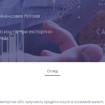
інансових потоків
ті коштів при експортно-
нках
Огляд
імпортом або залучають кредитні кошти в іноземній валюті, 