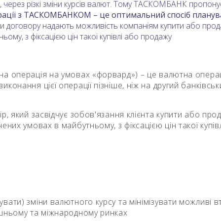
 через різкі зміни курсів валют. Тому ТАСКОМБАНК пропонує 
ації з ТАСКОМБАНКОМ – це оптимальний спосіб планува
 договору надають можливість компаніям купити або прода
ьому, з фіксацією цін такої купівлі або продажу
на операція на умовах «форвард») – це валютна опера
конання цієї операції пізніше, ніж на другий банківськ
р, який засвідчує зобов'язання клієнта купити або про
ених умовах в майбутньому, з фіксацією цін такої купів
ати) зміни валютного курсу та мінімізувати можливі вт
ішньому та міжнародному ринках