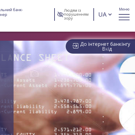
Меню
льний банк-
Людям із
UA
порушенням
тнер
зору
До інтернет банкінгу
Вхід