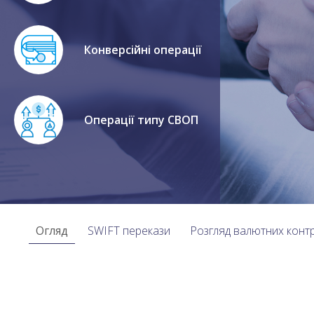
Конверсійні операції
Операції типу СВОП
Огляд
SWIFT перекази
Розгляд валютних контр