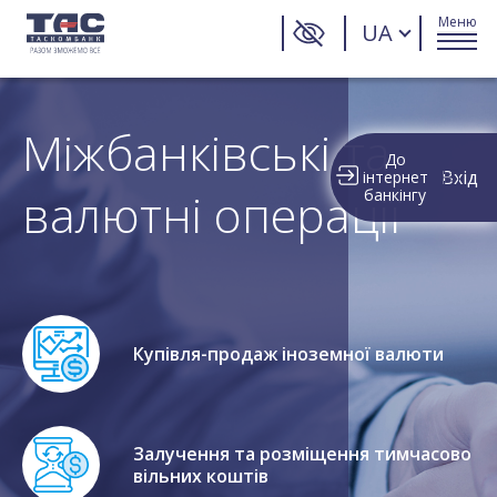
Меню
UA
Міжбанківські та
До
Вхід
інтернет
валютні операції
банкінгу
Купівля-продаж іноземної валюти
Залучення та розміщення тимчасово
вільних коштів