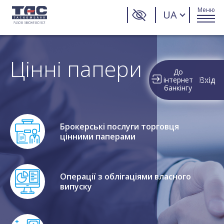
Меню
UA
Цінні папери
До
Вхід
інтернет
банкінгу
Брокерські послуги торговця
цінними паперами
Операції з облігаціями власного
випуску