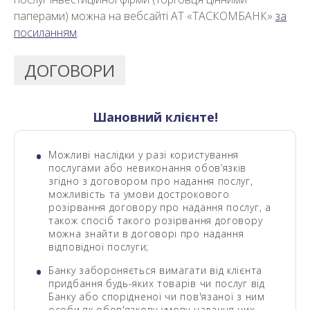
паперами) можна на вебсайті АТ «ТАСКОМБАНК»
за
посиланням
.
ДОГОВОРИ
Шановний клієнте!
Можливі наслідки у разі користування
послугами або невиконання обов’язків
згідно з договором про надання послуг,
можливість та умови дострокового
розірвання договору про надання послуг, а
також спосіб такого розірвання договору
можна знайти в договорі про надання
відповідної послуги;
Банку забороняється вимагати від клієнта
придбання будь-яких товарів чи послуг від
Банку або спорідненої чи пов'язаної з ним
особи як обов'язкову умову надання цих