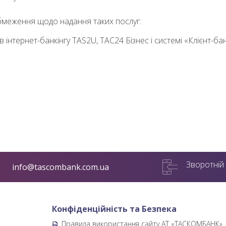
бмеження щодо надання таких послуг:
 інтернет-банкінгу TAS2U, ТАС24 Бізнес і системі «Клієнт-банк
Зворотній 
info@tascombank.com.ua
Конфіденційність та Безпека
Правила використання сайту АТ «ТАСКОМБАНК»