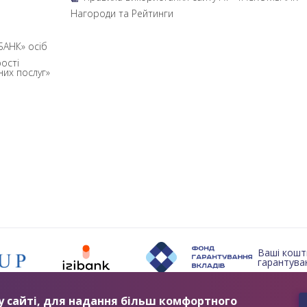
б
Нагороди та Рейтинги
БАНК» осіб
ості
них послуг»
Ваші кошт
гарантуван
2019 © TASCOMBANK.UA
 сайті, для надання більш комфортного
ЛІЦЕНЗІЯ НБУ №84 ВІД 25.10.2011