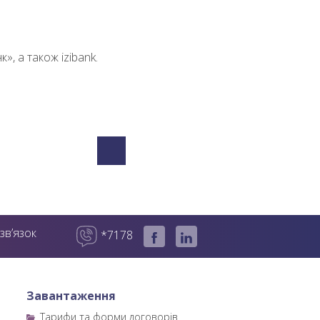
», а також izibank.
зв’язок
*7178
Завантаження
Тарифи та форми договорів