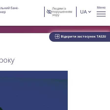
Меню
льний банк-
Людям із
UA
порушенням
тнер
зору
Відкрити застосунок TAS2U
 року