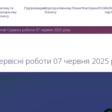
алому та 
Підприємцям
Корпоративному 
Лізинг
Факторинг
ESG
Мобі
ередньому 
бізнесу
пар
ізнесу
єнтів! Сервісні роботи 07 червня 2025 року
Сервісні роботи 07 червня 2025