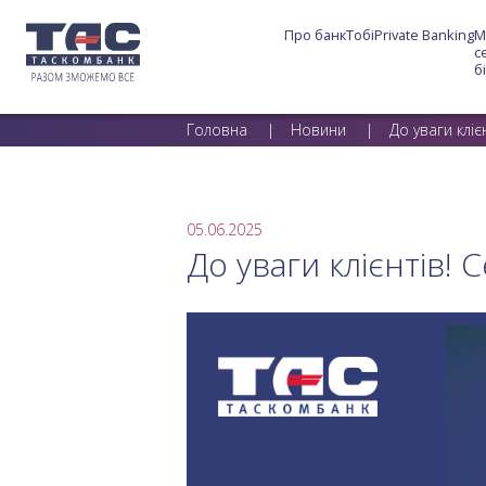
Про банк
Тобі
Private Banking
М
с
б
Головна
Новини
До уваги клі
05.06.2025
До уваги клієнтів! 