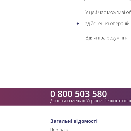
У цей час можливі о
здійснення операцій в
Вдячні за розуміння.
0 800 503 580
Дзвінки в межах України безкоштовні
Загальні відомості
Про банк