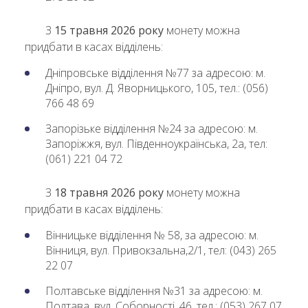
З
15 травня 2026 року
монету можна
придбати в касах відділень:
Дніпровське відділення №77 за адресою: м.
Дніпро, вул. Д. Яворницького, 105, тел.: (056)
766 48 69
Запорізьке відділення №24 за адресою: м.
Запоріжжя, вул. Південноукраїнська, 2а, тел:
(061) 221 04 72
З
18 травня 2026 року
монету можна
придбати в касах відділень:
Вінницьке відділення № 58, за адресою: м.
Вінниця, вул. Привокзальна,2/1, тел: (043) 265
22 07
Полтавське відділення №31 за адресою: м.
Полтава, вул. Соборності, 46, тел.: (053) 267 07