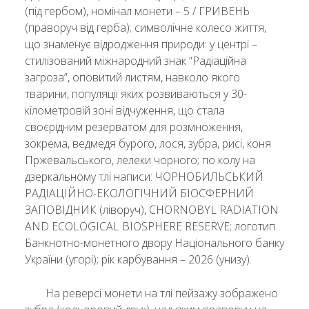
(під гербом), номінал монети – 5 / ГРИВЕНЬ
(праворуч від герба); символічне колесо життя,
що знаменує відродження природи: у центрі –
стилізований міжнародний знак “Радіаційна
загроза”, оповитий листям, навколо якого
тварини, популяції яких розвиваються у 30-
кілометровій зоні відчуження, що стала
своєрідним резерватом для розмноження,
зокрема, ведмедя бурого, лося, зубра, рисі, коня
Пржевальського, лелеки чорного; по колу на
дзеркальному тлі написи: ЧОРНОБИЛЬСЬКИЙ
РАДІАЦІЙНО-ЕКОЛОГІЧНИЙ БІОСФЕРНИЙ
ЗАПОВІДНИК (ліворуч), CHORNOBYL RADIATION
AND ECOLOGICAL BIOSPHERE RESERVE; логотип
Банкнотно-монетного двору Національного банку
України (угорі); рік карбування – 2026 (унизу).
На реверсі монети на тлі пейзажу зображено