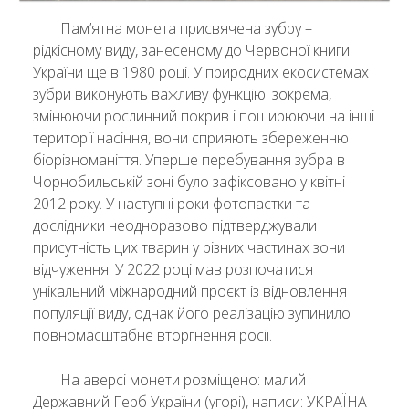
Пам’ятна монета присвячена зубру –
рідкісному виду, занесеному до Червоної книги
України ще в 1980 році. У природних екосистемах
зубри виконують важливу функцію: зокрема,
змінюючи рослинний покрив і поширюючи на інші
території насіння, вони сприяють збереженню
біорізноманіття. Уперше перебування зубра в
Чорнобильській зоні було зафіксовано у квітні
2012 року. У наступні роки фотопастки та
дослідники неодноразово підтверджували
присутність цих тварин у різних частинах зони
відчуження. У 2022 році мав розпочатися
унікальний міжнародний проєкт із відновлення
популяції виду, однак його реалізацію зупинило
повномасштабне вторгнення росії.
На аверсі монети розміщено: малий
Державний Герб України (угорі), написи: УКРАЇНА