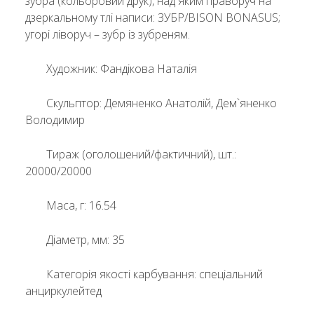
зубра (кольоровий друк), над яким праворуч на
дзеркальному тлі написи: ЗУБР/BISON BONASUS;
угорі ліворуч – зубр із зубреням.
Художник: Фандікова Наталія
Скульптор: Демяненко Анатолій, Дем`яненко
Володимир
Тираж (оголошений/фактичний), шт.:
20000/20000
Маса, г: 16.54
Діаметр, мм: 35
Категорія якості карбування: спеціальний
анциркулейтед