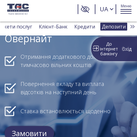
Меню
UA
Пакети послуг
Клієнт-Банк
Кредити
Депозити
Д
Овернайт
До
Вхід
інтернет
банкінгу
Отримання додаткового доходу від
тимчасово вільних коштів
Повернення вкладу та виплата
відсотків на наступний день
Ставка встановлюється щоденно
Замовити