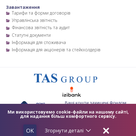
Завантаження
Тарифи та форми договорів
Управлінська звітність
Фінансова звітність та аудит
Статутні документи
Інформація для споживача
Інформація для акціонерів та стейкхолдерів
Ваші кошти захищені Фондом
гарантування вкладів фізичних
осіб
Ми використовуемо cookie-файли на нашому сайті,
для надання більш комфортного сервісу.
2019 © TASCOMBANK.UA
ЛІЦЕНЗІЯ НБУ №84 ВІД 25.10.2011
OK
Згорнути
деталі
2012 - 2032 © ТАСКОМБАНК