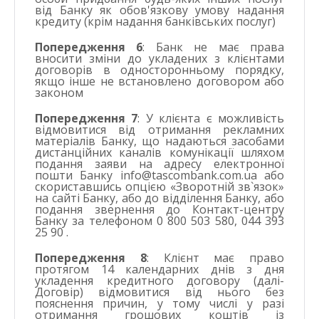
від Банку як обов'язкову умову надання
кредиту (крім надання банківських послуг)
Попередження 6
: Банк не має права
вносити зміни до укладених з клієнтами
договорів в односторонньому порядку,
якщо інше не встановлено договором або
законом
Попередження 7
: У клієнта є можливість
відмовитися від отримання рекламних
матеріалів Банку, що надаються засобами
дистанційних каналів комунікації шляхом
подання заяви на адресу електронної
пошти Банку
info@tascombank.com.ua
або
скориставшись опцією «Зворотній зв`язок»
на сайті Банку, або до відділення Банку, або
подання звернення до Контакт-центру
Банку за телефоном 0 800 503 580, 044 393
25 90 .
Попередження 8
: Клієнт має право
протягом 14 календарних днів з дня
укладення кредитного договору (далі-
Договір) відмовитися від нього без
пояснення причин, у тому числі у разі
отримання грошових коштів із