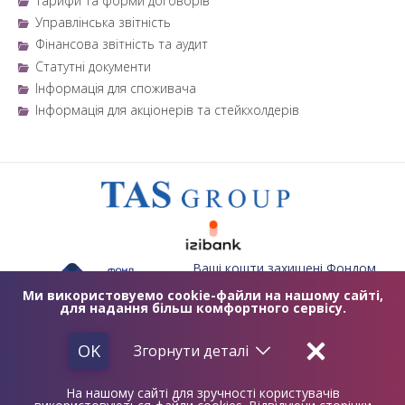
Тарифи та форми договорів
Управлінська звітність
Фінансова звітність та аудит
Статутні документи
Інформація для споживача
Інформація для акціонерів та стейкхолдерів
Ваші кошти захищені Фондом
гарантування вкладів фізичних
осіб
Ми використовуемо cookie-файли на нашому сайті,
для надання більш комфортного сервісу.
2019 © TASCOMBANK.UA
ЛІЦЕНЗІЯ НБУ №84 ВІД 25.10.2011
OK
Згорнути
деталі
2012 - 2032 © ТАСКОМБАНК
АТ «ТАСКОМБАНК»
На нашому сайті для зручності користувачів