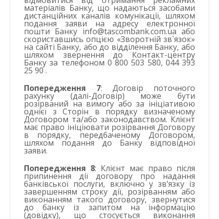
матеріалів Банку, що надаються засобами
дистанційних каналів комунікації, шляхом
подання заяви на адресу електронної
пошти Банку
info@tascombank.com.ua
або
скориставшись опцією «Зворотній зв`язок»
на сайті Банку, або до відділення Банку, або
шляхом звернення до Контакт-центру
Банку за телефоном 0 800 503 580, 044 393
25 90 .
Попередження 7
: Договір поточного
рахунку (далі-Договір) може бути
розірваний на вимогу або за ініціативою
однієї з Сторін в порядку визначеному
Договором та/або законодавством. Клієнт
має право ініціювати розірвання Договору
в порядку, передбаченому Договором,
шляхом подання до Банку відповідної
заяви.
Попередження 8
: Клієнт має право після
припинення дії договору про надання
банківської послуги, включно у зв’язку із
завершенням строку дії, розірванням або
виконанням такого договору, звернутися
до банку із запитом на інформацію
(довідку), що стосується виконання