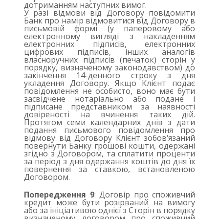
дотриманням наступних вимог.
У разі відмови від Договору повідомити
Банк про намір відмовитися від Договору в
письмовій формі (у паперовому або
електронному вигляді з накладенням
електронних підписів, електронних
цифрових підписів, інших аналогів
власноручних підписів (печаток) сторін у
порядку, визначеному законодавством) до
закінчення 14-денного строку з дня
укладення Договору. Якщо Клієнт подає
повідомлення не особисто, воно має бути
засвідчене нотаріально або подане і
підписане представником за наявності
довіреності на вчинення таких дій.
Протягом семи календарних днів з дати
подання письмового повідомлення про
відмову від Договору Клієнт зобов‘язаний
повернути Банку грошові кошти, одержані
згідно з Договором, та сплатити проценти
за період з дня одержання коштів до дня їх
повернення за ставкою, встановленою
Договором.
Попередження 9
: Договір про споживчий
кредит може бути розірваний на вимогу
або за ініціативою однієї з Сторін в порядку
визначеному договором про споживчий