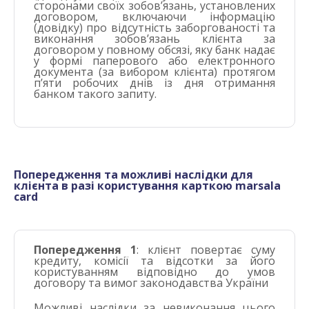
сторонами своїх зобов’язань, установлених
договором, включаючи інформацію
(довідку) про відсутність заборгованості та
виконання зобов’язань клієнта за
договором у повному обсязі, яку банк надає
у формі паперового або електронного
документа (за вибором клієнта) протягом
п’яти робочих днів із дня отримання
банком такого запиту.
Попередження та можливі наслідки для
клієнта в разі користування
карткою marsala
card
Попередження 1
: клієнт повертає суму
кредиту, комісії та відсотки за його
користуванням відповідно до умов
договору та вимог законодавства України
Можливі наслідки за невиконання цього