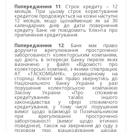
Попередження 11
: Строк кредиту – 12
місяців. При цьому строк користування
кредитом продовжується на кожні наступні
12 місяців, якщо щонайменше як за 30
календарних днів до дати повернення
кредиту Банк не повідомить Клієнта про
припинення кредитування.
Попередження 12
: Банк має право
доручити врегулювання простроченої
заборгованості колекторським компаніям,
що діють в інтересах Банку перелік яких
визначено у файлі «Відомості про
колекторські компанії, з якими співпрацює
АТ «ТАСКОМБАНК», розміщеному на
сторінці
. Клієнт має право звернутись до
Національного банку України у разі
порушення колекторською компанією
Закону України «Про споживче
кредитування» та/або іншого
законодавства у сфері споживчого
кредитування, у тому числі порушення
вимог щодо взаємодії із Позичальником
при врегулюванні простроченої
заборгованості (вимог щодо етичної
поведінки), також на звернення до суду з
позовом про відшкодування шкоди,