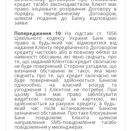
кредит та/або законодавством. Клієнт має
право ініціювати розірвання Договору в
порядку, передбаченому Договором,
шляхом подання до Банку відповідної
заяви.
Попередження 10
: На підставі ст. 1056
Цивільного кодексу України Банк має
право в будь-який час відмовитися від
надання Клієнту передбаченого Договором
кредиту частково або в повному обсязі за
наявності обставин, які явно свідчать про
те, що наданий Клієнтові кредит своєчасно
не буде повернений. Сторони узгодили, що
визнання обставини як такої, яка явно
свідчить про те, що кредит своєчасно не
буде повернений, здійснюється Банком
одноосібно, на власний розсуд та
узгодження з Клієнтом не потребує. При
цьому Банк має право заблокувати
видаткові операції за карткою, які
здійснюються за рахунок кредиту, в будь-
який час після встановлення Банком
зазначеної обставини. Про таке блокування
Банк повідомляє Клієнта шляхом
направлення SMS-повідомлення та/або
повідомлення у месенджерах.