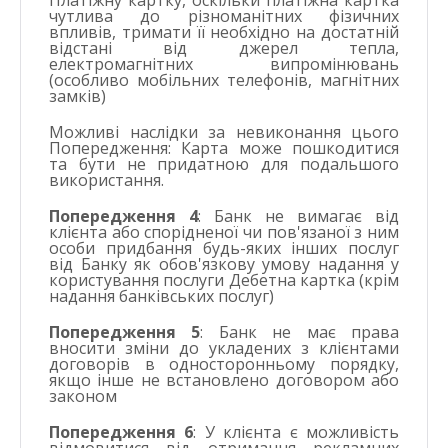
чутлива до різноманітних фізичних
впливів, тримати її необхідно на достатній
відстані від джерел тепла,
електромагнітних випромінювань
(особливо мобільних телефонів, магнітних
замків)
Можливі наслідки за невиконання цього
Попередження:
Карта може пошкодитися
та бути не придатною для подальшого
використання.
Попередження 4
: Банк не вимагає від
клієнта або спорідненої чи пов'язаної з ним
особи придбання будь-яких інших послуг
від Банку як обов'язкову умову надання у
користування послуги Дебетна картка (крім
надання банківських послуг)
Попередження 5
: Банк не має права
вносити зміни до укладених з клієнтами
договорів в односторонньому порядку,
якщо інше не встановлено договором або
законом
Попередження 6
: У клієнта є можливість
відмовитися від отримання рекламних