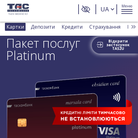
Меню
UA
Картки
Депозити
Кредити
Страхування
Плат
Пакет послуг
Відкрити
застосунок
TAS2U
Platinum