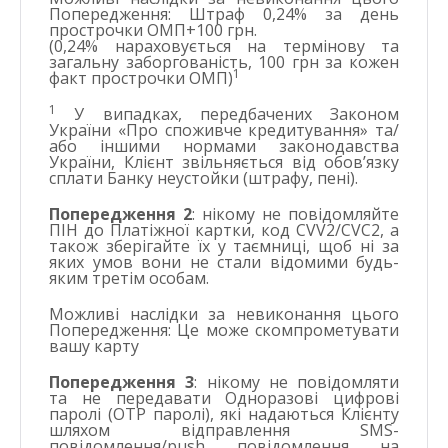
Попередження:
Штраф 0,24% за день
прострочки ОМП+100 грн.
(0,24% нараховується на термінову та
загальну заборгованість, 100 грн за кожен
1
факт прострочки ОМП)
1
У випадках, передбачених Законом
України «Про споживче кредитування» та/
або іншими нормами законодавства
України, Клієнт звільняється від обов’язку
сплати Банку неустойки (штрафу, пені).
Попередження 2
: нікому не повідомляйте
ПІН до Платіжної картки, код CVV2/CVC2, а
також зберігайте їх у таємниці, щоб ні за
яких умов вони не стали відомими будь-
яким третім особам.
Можливі наслідки за невиконання цього
Попередження:
Це може скомпрометувати
вашу карту
Попередження 3
: нікому не повідомляти
та не передавати Одноразові цифрові
паролі (ОТР паролі), які надаються Клієнту
шляхом відправлення SMS-
повідомлення/push повідомлення на