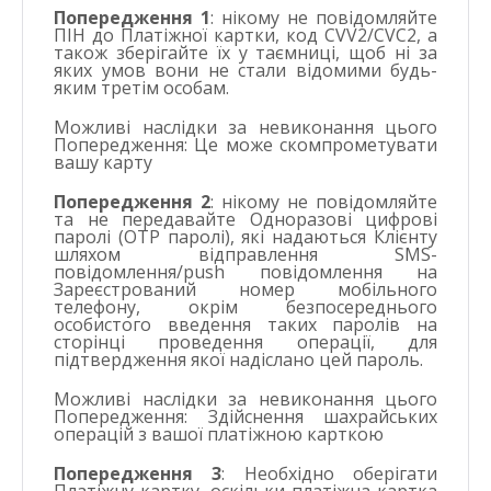
Попередження 1
: нікому не повідомляйте
ПІН до Платіжної картки, код CVV2/CVC2, а
також зберігайте їх у таємниці, щоб ні за
яких умов вони не стали відомими будь-
яким третім особам.
Можливі наслідки за невиконання цього
Попередження:
Це може скомпрометувати
вашу карту
Попередження 2
: нікому не повідомляйте
та не передавайте Одноразові цифрові
паролі (ОТР паролі), які надаються Клієнту
шляхом відправлення SMS-
повідомлення/push повідомлення на
Зареєстрований номер мобільного
телефону, окрім безпосереднього
особистого введення таких паролів на
сторінці проведення операції, для
підтвердження якої надіслано цей пароль.
Можливі наслідки за невиконання цього
Попередження:
Здійснення шахрайських
операцій з вашої платіжною карткою
Попередження 3
: Необхідно оберігати
Платіжну картку, оскільки платіжна картка