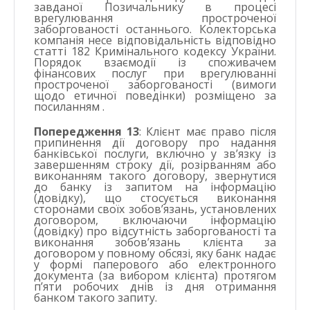
завданої Позичальнику в процесі
врегулювання простроченої
заборгованості останнього. Колекторська
компанія несе відповідальність відповідно
статті 182 Кримінального кодексу України.
Порядок взаємодії із споживачем
фінансових послуг при врегулюванні
простроченої заборгованості (вимоги
щодо етичної поведінки) розміщено за
посиланням
.
Попередження 13
: Клієнт має право після
припинення дії договору про надання
банківської послуги, включно у зв’язку із
завершенням строку дії, розірванням або
виконанням такого договору, звернутися
до банку із запитом на інформацію
(довідку), що стосується виконання
сторонами своїх зобов’язань, установлених
договором, включаючи інформацію
(довідку) про відсутність заборгованості та
виконання зобов’язань клієнта за
договором у повному обсязі, яку банк надає
у формі паперового або електронного
документа (за вибором клієнта) протягом
п’яти робочих днів із дня отримання
банком такого запиту.