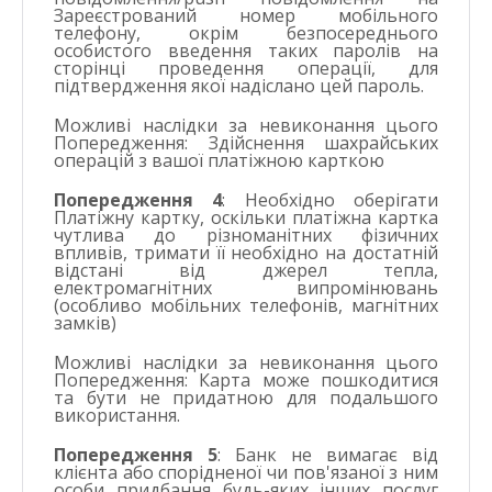
Зареєстрований номер мобільного
телефону, окрім безпосереднього
особистого введення таких паролів на
сторінці проведення операції, для
підтвердження якої надіслано цей пароль.
Можливі наслідки за невиконання цього
Попередження:
Здійснення шахрайських
операцій з вашої платіжною карткою
Попередження 4
: Необхідно оберігати
Платіжну картку, оскільки платіжна картка
чутлива до різноманітних фізичних
впливів, тримати її необхідно на достатній
відстані від джерел тепла,
електромагнітних випромінювань
(особливо мобільних телефонів, магнітних
замків)
Можливі наслідки за невиконання цього
Попередження:
Карта може пошкодитися
та бути не придатною для подальшого
використання.
Попередження 5
: Банк не вимагає від
клієнта або спорідненої чи пов'язаної з ним
особи придбання будь-яких інших послуг