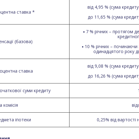
від 4,95 % (сума кредиту 
оцентна ставка *
до 11,65 % (сума кредиту
▪ 7 % річних – протягом д
кредитног
нсації (базова)
▪ 10 % річних – починаючи
одинадцятого року ді
від 9,08 % (сума кредиту 
роцентна ставка
до 16,26 % (сума кредиту
початкової суми кредиту
 комісія
від
едмета іпотеки
0,25% від вартості 
ення.