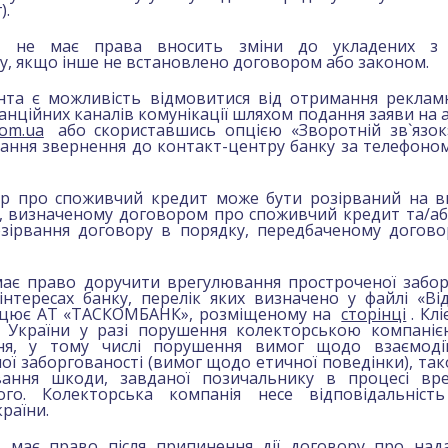
).
к не має права вносить зміни до укладених з 
, якщо інше не встановлено договором або законом.
єнта є можливість відмовитися від отримання реклам
нційних каналів комунікації шляхом подання заяви на
com.ua
або скориставшись опцією «Зворотній зв`язок»
дання звернення до контакт-центру банку за телефоном 
ір про споживчий кредит може бути розірваний на в
ку, визначеному договором про споживчий кредит та/а
озірвання договору в порядку, передбаченому догов
має право доручити врегулювання простроченої забо
нтересах банку, перелік яких визначено у файлі «Ві
працює АТ «ТАСКОМБАНК», розміщеному на
сторінці
. Кл
 України у разі порушення колекторською компаніє
ня, у тому числі порушення вимог щодо взаємоді
ї заборгованості (вимог щодо етичної поведінки), так
ання шкоди, завданої позичальнику в процесі вре
ого. Колекторська компанія несе відповідальніст
раїни.
нт має право після припинення дії договору про нада