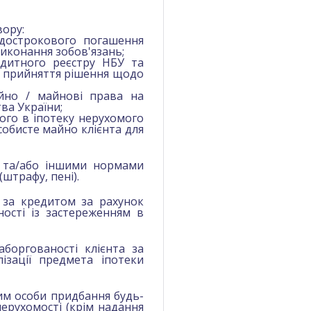
вору:
дострокового погашення
иконання зобов'язань;
едитного реєстру НБУ та
ас прийняття рішення щодо
йно / майнові права на
ва України;
ного в іпотеку нерухомого
обисте майно клієнта для
 та/або іншими нормами
(штрафу, пені).
 за кредитом за рахунок
ості із застереженням в
боргованості клієнта за
ізації предмета іпотеки
ним особи придбання будь-
нерухомості (крім надання