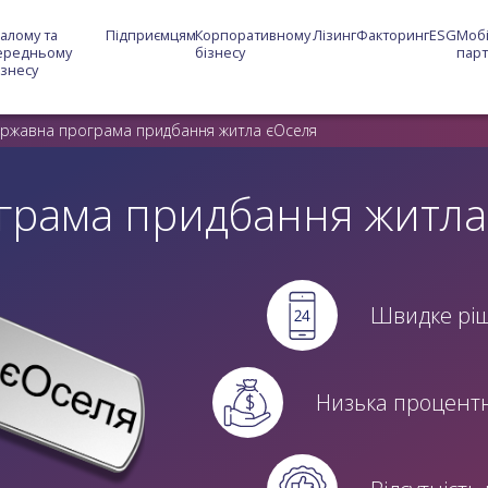
алому та 
Підприємцям
Корпоративному 
Лізинг
Факторинг
ESG
Мобі
ередньому 
бізнесу
пар
ізнесу
ржавна програма придбання житла єОселя
грама придбання житла
Швидке ріш
Низька процентн