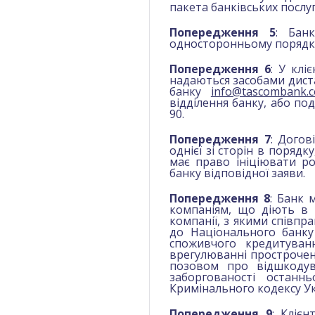
пакета банківських послуг
Попередження 5
: Бан
односторонньому порядку
Попередження 6
: У клі
надаються засобами диста
банку
info@tascombank.
відділення банку, або по
90.
Попередження 7
: Догов
однієї зі сторін в поряд
має право ініціювати р
банку відповідної заяви.
Попередження 8
: Банк 
компаніям, що діють в і
компанії, з якими спів
до Національного банку
споживчого кредитуван
врегулюванні прострочено
позовом про відшкодув
заборгованості останнь
Кримінального кодексу Ук
Попередження 9
: Кліє