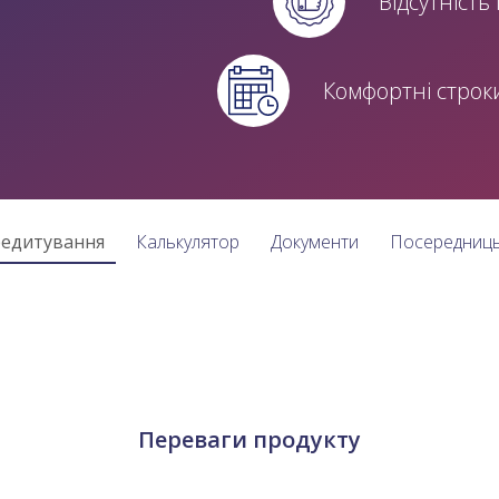
Відсутність
Комфортні строк
редитування
Калькулятор
Документи
Посередниць
Переваги продукту