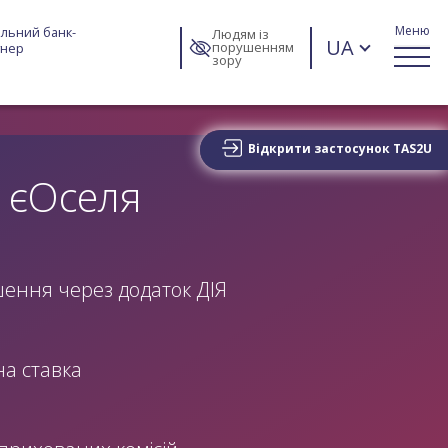
Меню
льний банк-
Людям із
UA
порушенням
тнер
зору
Відкрити застосунок TAS2U
 єОселя
ення через додаток ДІЯ
а ставка