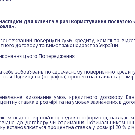
аслідки для клієнта в разі користування послугою 
селя».
т зобов’язаний повернути суму кредиту, комісії та відс
тного договору та вимог законодавства України.
иконання цього Попередження:
а себе зобов’язань по своєчасному поверненню кредит
ться Підвищена (штрафна) процентна ставка в розмірі
неналежне виконання умов кредитного договору Бан
ентну ставка в розмірі та на умовах зазначених в дого
иком недостовірної/неправдивої інформації, наслідком
овідно до Договору чи отримання Позичальником інш
у встановлюється процентна ставка у розмірі 20 % річ