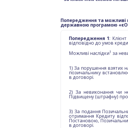
Попередження та можливі н
державною програмою «єО
Попередження 1
: Клієн
відповідно до умов креди
1
Можливі наслідки
за нев
1) За порушення взятих н
позичальнику встановлює
в договорі.
2) За невиконання чи 
Підвищену (штрафну) проц
3) За подання Позичальн
отримання Кредиту відп
Постановою, Позичальник
в договорі.