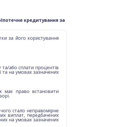
«Іпотечне кредитування за
отки за його користування
у та/або сплати процентів
 та на умовах зазначених
к має право встановити
ворі.
 чого стало неправомірне
их виплат, передбачених
них на умовах зазначених