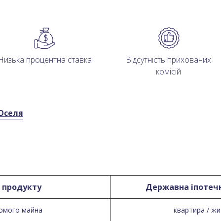
Низька процентна ставка
Відсутність прихованих
комісій
Оселя
 продукту
Державна іпотеч
хомого майна
квартира / ж