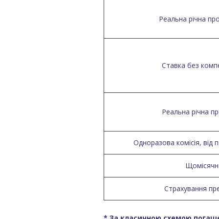
Реальна річна пр
Ставка без компе
Реальна річна п
Одноразова комісія, від 
Щомісячна
Страхування пр
* За класичною схемою погаш