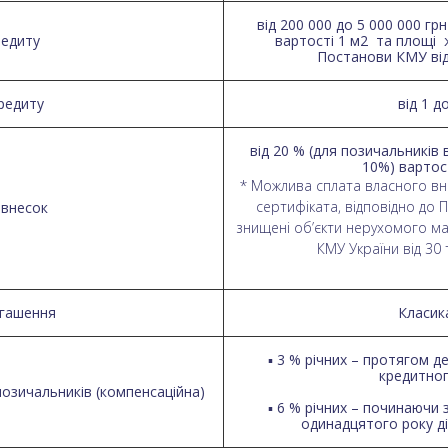
від 200 000 до 5 000 000 г
редиту
вартості 1 м2 та площі 
Постанови КМУ від 
редиту
від 1 д
від 20 % (для позичальників 
10%) вартос
* Можлива сплата власного вн
сертифіката, відповідно до 
 внесок
знищені об’єкти нерухомого м
КМУ України від 30
огашення
Класик
▪ 3 % річних – протягом д
кредитног
позичальників (компенсаційна)
▪ 6 % річних – починаючи
одинадцятого року ді