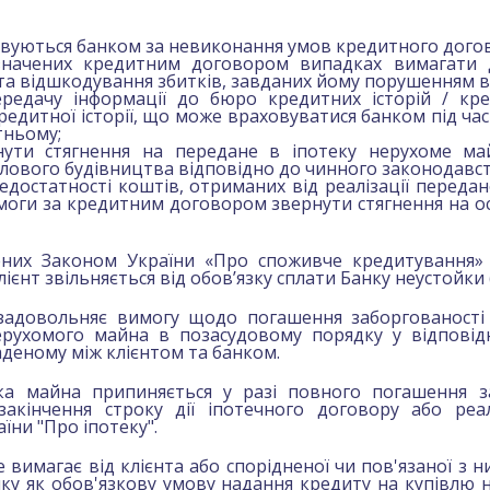
совуються банком за невиконання умов кредитного дого
значених кредитним договором випадках вимагати 
та відшкодування збитків, завданих йому порушенням в
редачу інформації до бюро кредитних історій / кр
едитної історії, що може враховуватися банком під ч
тньому;
нути стягнення на передане в іпотеку нерухоме ма
лового будівництва відповідно до чинного законодавст
недостатності коштів, отриманих від реалізації переда
моги за кредитним договором звернути стягнення на ос
них Законом України «Про споживче кредитування»
ієнт звільняється від обов’язку сплати Банку неустойки 
 задовольняє вимогу щодо погашення заборгованості
ерухомого майна в позасудовому порядку у відповідн
аденому між клієнтом та банком.
ека майна припиняється у разі повного погашення за
акінчення строку дії іпотечного договору або реал
їни "Про іпотеку".
не вимагає від клієнта або спорідненої чи пов'язаної з 
нку як обов'язкову умову надання кредиту на купівлю 