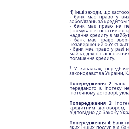
4) Інші заходи, що засто
- банк має право у ви
зобов’язань за кредитом 
- банк має право на пе
формування негативної кр
надання кредиту в майбу
- банк має право звер
незавершений об'єкт жит
- банк має право у разі 
майна, для погашення ви
погашення кредиту.
1
У випадках, передбаче
законодавства України, Кл
Попередження 2
: Банк
переданого в іпотеку н
іпотечному договорі, укл
Попередження 3
: Іпот
кредитним договором, з
відповідно до Закону Укра
Попередження 4
: Банк 
яких інших послуг від ба