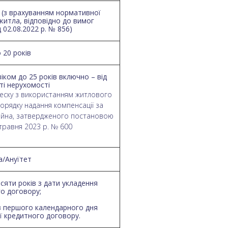
рн (з врахуванням нормативної
житла, відповідно до вимог
02.08.2022 р. № 856)
о 20 років
віком до 25 років включно – від
ті нерухомості
еску з використанням житлового
Порядку надання компенсації за
айна, затвердженого постановою
 травня 2023 р. № 600
а/Ануїтет
есяти років з дати укладення
о договору;
 з першого календарного дня
ї кредитного договору.