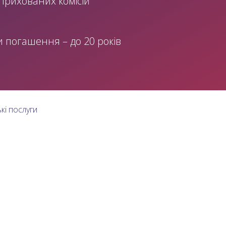
 прихованих комісій
и погашення – до 20 років
кі послуги