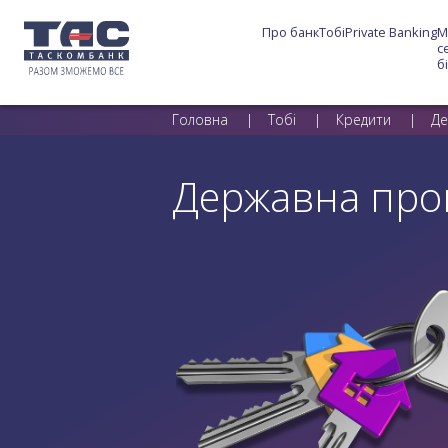
Про банк
Тобі
Private Banking
М
с
б
Головна
Тобі
Кредити
Де
Державна про