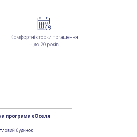
Комфортні строки погашення
– до 20 років
на програма єОселя
итловий будинок