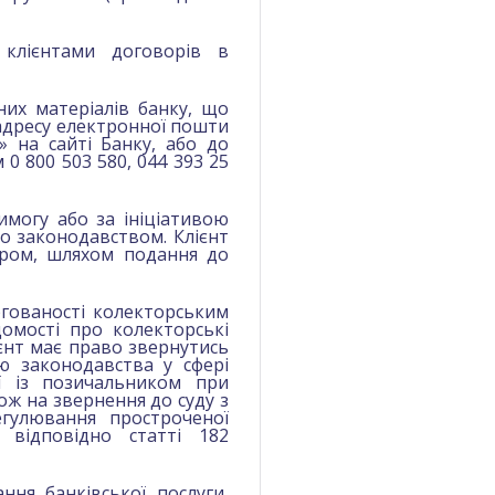
клієнтами договорів в
них матеріалів банку, що
 адресу електронної пошти
 на сайті Банку, або до
0 800 503 580, 044 393 25
имогу або за ініціативою
бо законодавством. Клієнт
ором, шляхом подання до
ргованості колекторським
домості про колекторські
ієнт має право звернутись
ю законодавства у сфері
ї із позичальником при
ож на звернення до суду з
гулювання простроченої
ь відповідно статті 182
ння банківської послуги,