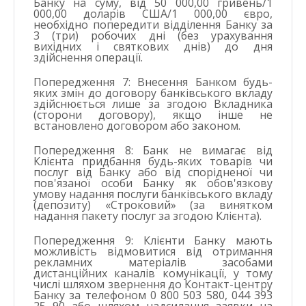
Банку на суму, від 50 000,00 гривень/1
000,00 доларів США/1 000,00 євро,
необхідно попередити відділення Банку за
3 (три) робочих дні (без урахування
вихідних і святкових днів) до дня
здійснення операції.
Попередження 7: Внесення Банком будь-
яких змін до договору банківського вкладу
здійснюється лише за згодою Вкладника
(сторони договору), якщо інше не
встановлено договором або законом.
Попередження 8: Банк не вимагає від
Клієнта придбання будь-яких товарів чи
послуг від Банку або від спорідненої чи
пов'язаної особи Банку як обов'язкову
умову надання послуги банківського вкладу
(депозиту) «Строковий» (за винятком
надання пакету послуг за згодою Клієнта).
Попередження 9: Клієнти Банку мають
можливість відмовитися від отримання
рекламних матеріалів засобами
дистанційних каналів комунікації, у тому
числі шляхом звернення до Контакт-центру
Банку за телефоном 0 800 503 580, 044 393