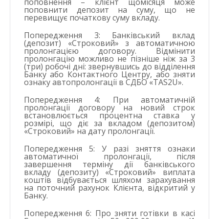
поповнення – клієнт щомісяця може
поповнити депозит на суму, що не
перевищує початкову суму вкладу.
Попередження 3: Банківський вклад
(депозит) «Строковий» з автоматичною
пролонгацією договору. Відмінити
пролонгацію можливо не пізніше ніж за 3
(три) робочі дні: звернувшись до відділення
Банку або Контактного Центру, або зняти
ознаку автопролонгації в СДБО «TAS2U».
Попередження 4: При автоматичній
пролонгації договору на новий строк
встановлюється процентна ставка у
розмірі, що діє за вкладом (депозитом)
«Строковий» на дату пролонгації.
Попередження 5: У разі зняття ознаки
автоматичної пролонгації, після
завершення терміну дії банківського
вкладу (депозиту) «Строковий» виплата
коштів відбувається шляхом зарахування
на поточний рахунок Клієнта, відкритий у
Банку.
Попередження 6: Про зняти готівки в касі