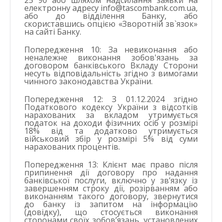
25 90 або шляхом надсилання заявки на
електронну адресу info@tascombank.com.ua,
або до відділення Банку, або
скориставшись опцією «Зворотній зв`язок»
на сайті Банку.
Попередження 10: За невиконання або
неналежне виконання зобов'язань за
договором банківського Вкладу Сторони
несуть відповідальність згідно з вимогами
чинного законодавства України.
Попередження 12: З 01.12.2024 згідно
Податкового кодексу України з відсотків
нарахованих за вкладом утримується
податок на доходи фізичних осіб у розмірі
18% від та додатково утримується
військовий збір у розмірі 5% від суми
нарахованих процентів.
Попередження 13: Клієнт має право після
припинення дії договору про надання
банківської послуги, включно у зв’язку із
завершенням строку дії, розірванням або
виконанням такого договору, звернутися
до банку із запитом на інформацію
(довідку), що стосується виконання
сторонами своїх зобов’язань, установлених