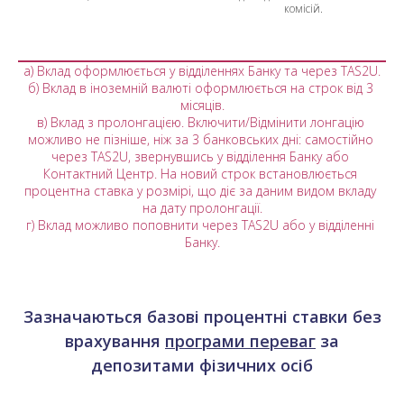
комісій.
a) Вклад оформлюється у відділеннях Банку та через TAS2U.
б) Вклад в іноземній валюті оформлюється на строк від 3 
місяців.
в) Вклад з пролонгацією. Включити/Відмінити лонгацію 
можливо не пізніше, ніж за 3 банковських дні: самостійно 
через TAS2U, звернувшись у відділення Банку або 
Контактний Центр. На новий строк встановлюється 
процентна ставка у розмірі, що діє за даним видом вкладу 
на дату пролонгації.
г) Вклад можливо поповнити через TAS2U або у відділенні 
Банку.
Зазначаються базові процентні ставки без
врахування
програми переваг
за
депозитами фізичних осіб