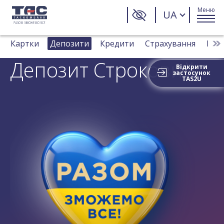
Меню
UA
Картки
Депозити
Кредити
Страхування
Плат
Депозит Строковий
Відкрити
застосунок
TAS2U