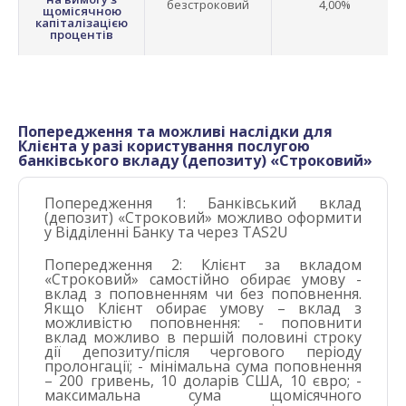
безстроковий
4,00%
щомісячною
капіталізацією
процентів
Попередження та можливі наслідки для
Клієнта у разі користування послугою
банківського вкладу (депозиту) «Строковий»
Попередження 1: Банківський вклад
(депозит) «Строковий» можливо оформити
у Відділенні Банку та через TAS2U
Попередження 2: Клієнт за вкладом
«Строковий» самостійно обирає умову -
вклад з поповненням чи без поповнення.
Якщо Клієнт обирає умову – вклад з
можливістю поповнення: - поповнити
вклад можливо в першій половині строку
дії депозиту/після чергового періоду
пролонгації; - мінімальна сума поповнення
– 200 гривень, 10 доларів США, 10 євро; -
максимальна сума щомісячного