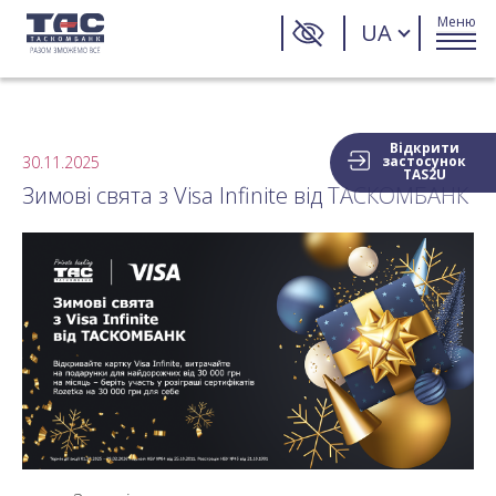
Меню
UA
Відкрити
30.11.2025
застосунок
TAS2U
Зимові свята з Visa Infinite від ТАСКОМБАНК