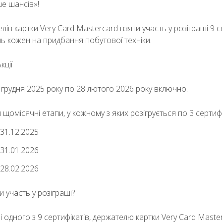
е шансів»!
ів картки Very Card Mastercard взяти участь у розіграші 9 
ь кожен на придбання побутової техніки.
кції
 грудня 2025 року по 28 лютого 2026 року включно.
и щомісячні етапи, у кожному з яких розігрується по 3 сертиф
 31.12.2025
 31.01.2026
 28.02.2026
и участь у розіграші?
ші одного з 9 сертифікатів, держателю картки Very Card Mast