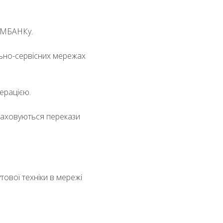
ОМБАНКу.
ельно-сервісних мережах
ерацією.
враховуються перекази
тової техніки в мережі