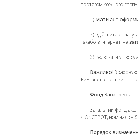
протягом кожного етапу А
1)
Мати або оформ
2) Здійснити оплату 
та/або в інтернеті на
заг
3) Включити у цю су
Важливо!
Враховують
P2P, зняття готівки, попо
Фонд Заохочень
Загальний фонд акції
ФОКСТРОТ, номіналом 50
Порядок визначен