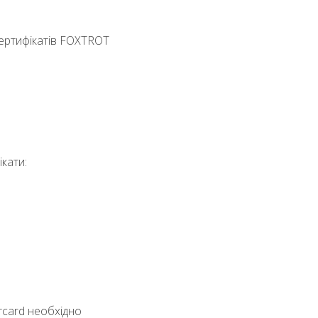
сертифікатів FOXTROT
ікати:
ercard необхідно