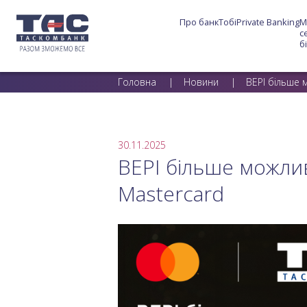
Про банк
Тобі
Private Banking
М
с
б
Головна
Новини
ВЕРІ більше 
30.11.2025
ВЕРІ більше можли
Mastercard