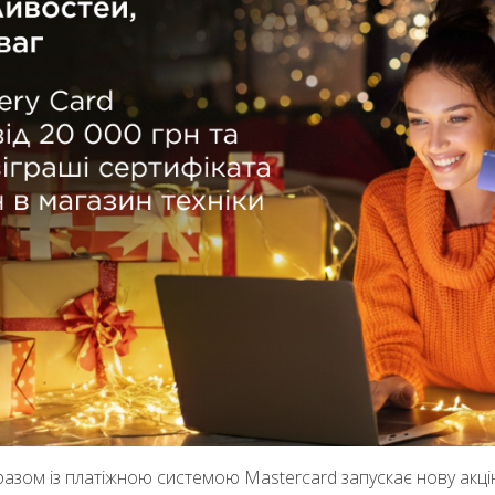
зом із платіжною системою Mastercard запускає нову акці