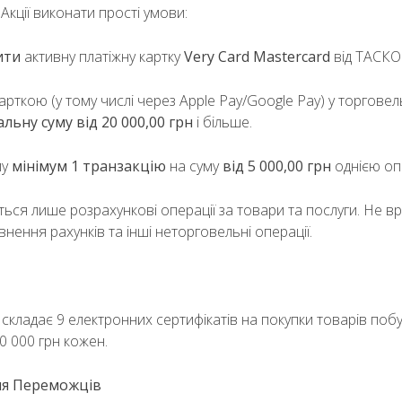
кції виконати прості умови:
ити
активну платіжну картку
Very Card Mastercard
від ТАСК
карткою (у тому числі через Apple Pay/Google Pay) у торгов
альну суму від 20 000,00 грн
і більше.
му
мінімум 1 транзакцію
на суму
від 5 000,00 грн
однією оп
ся лише розрахункові операції за товари та послуги. Не 
внення рахунків та інші неторговельні операції.
 складає 9 електронних сертифікатів на покупки товарів побу
 000 грн кожен.
ня Переможців