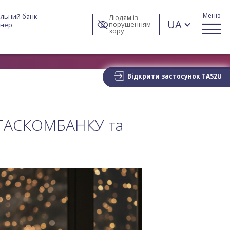
Меню
льний банк-
Людям із
UA
порушенням
тнер
зору
Відкрити застосунок TAS2U
д ТАСКОМБАНКУ та