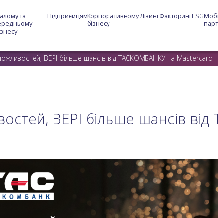
алому та 
Підприємцям
Корпоративному 
Лізинг
Факторинг
ESG
Мобі
ередньому 
бізнесу
пар
ізнесу
можливостей, ВЕРІ більше шансів від ТАСКОМБАНКУ та Mastercard
востей, ВЕРІ більше шансів ві