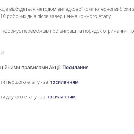
ів відбудеться методом випадкової комп’ютерної вибірки 
10 робочих днів після завершення кожного етапу.
роінформує переможців про виграш та порядок отримання п
и!
ційними правилами Акції:
Посилання
ти першого етапу - за
посиланням
и другого етапу - за
посиланням