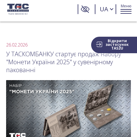
Меню
UA
Відкрити
26.02.2026
застосунок
TAS2U
У ТАСКОМБАНКУ стартує продаж набору
"Монети України 2025" у сувенірному
пакованні