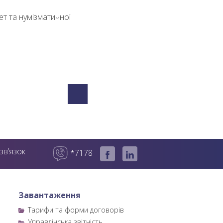
т та нумізматичної
зв’язок
*7178
Завантаження
Тарифи та форми договорів
Управлінська звітність