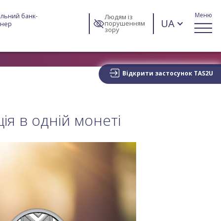
Меню
льний банк-
Людям із
UA
порушенням
тнер
зору
Відкрити застосунок TAS2U
ція в одній монеті