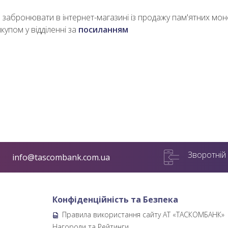
забронювати в інтернет-магазині із продажу пам'ятних моне
купом у відділенні за
посиланням
Зворотній 
info@tascombank.com.ua
Конфіденційність та Безпека
Правила використання сайту АТ «ТАСКОМБАНК»
б
Нагороди та Рейтинги