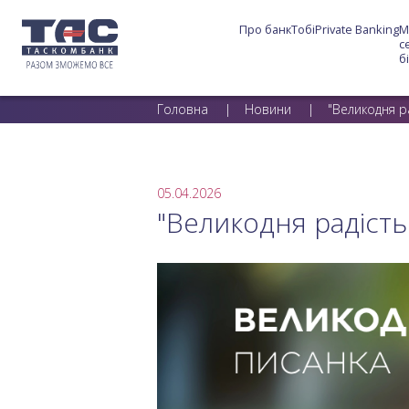
Про банк
Тобі
Private Banking
М
с
б
Головна
Новини
"Великодня ра
05.04.2026
"Великодня радість.