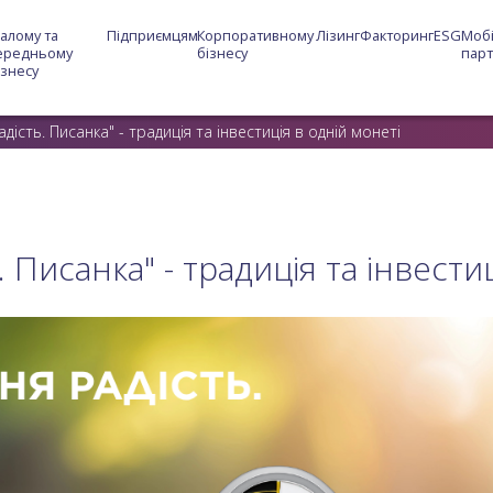
алому та 
Підприємцям
Корпоративному 
Лізинг
Факторинг
ESG
Мобі
ередньому 
бізнесу
пар
ізнесу
дість. Писанка" - традиція та інвестиція в одній монеті
 Писанка" - традиція та інвести