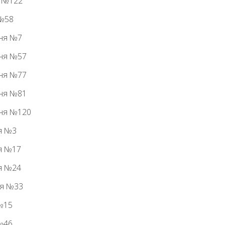
я №122
 №58
ння №7
ння №57
ння №77
ння №81
ння №120
ня №3
ня №17
ня №24
ня №33
 №15
 №46