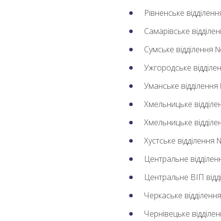
Рівненське відділен
Самарівське відділе
Сумське відділення 
Ужгородське відділе
Уманське відділення
Хмельницьке відділ
Хмельницьке відділ
Хустське відділення
Центральне відділен
Центральне ВІП відд
Черкаське відділенн
Чернівецьке відділе