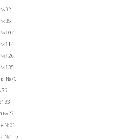
я №32
я №85
я №102
я №114
я №126
я №135
ння №70
№56
№133
ня №27
ня №31
ння №116