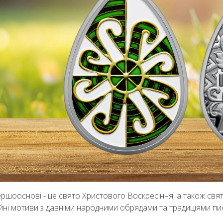
ершооснові - це свято Христового Воскресіння, а також свято
ійні мотиви з давніми народними обрядами та традиціями пи