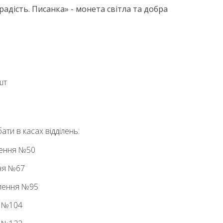
радість. Писанка» - монета світла та добра
шт
ти в касах відділень:
ілення №50
ння №67
ілення №95
я №104