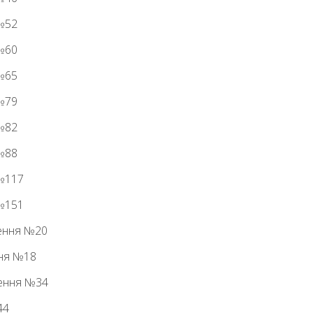
 №52
 №60
 №65
 №79
 №82
 №88
 №117
 №151
лення №20
ння №18
лення №34
44