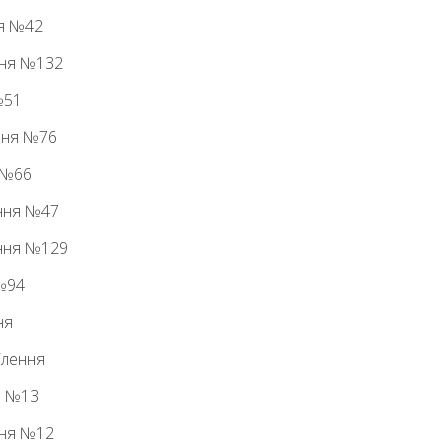
ня №42
ння №132
№51
ння №76
 №66
ення №47
ення №129
 №94
ня
ілення
я №13
ння №12