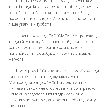
Ботанічний сад імені Олександра Фоміна у
травні традиційно стає точкою тяжіння для киян та
гостей столиці. У період цвітіння магнолій сюди
приходять тисячі людей. Але це місце потребує не
лише уваги, а й турботи.
1 травня команда ТАСКОМБАНКУ провела тут
традиційну толоку. У Шевченковій долині, якою
банк опікується вже багато років, навели лад:
поприбирали, пофарбували лавки та висадили
магнолії.
Цього року ініціатива вийшла за межі команди
- до толоки спонтанно долучилися учні
Міжнародного ліцею №75. Нам близька така
життєва позиція - не спостерігати, а діяти разом.
Тому ми із задоволенням підтримали їхню
ініціативу долучитися, аби разом зробити долину
ще кращою.