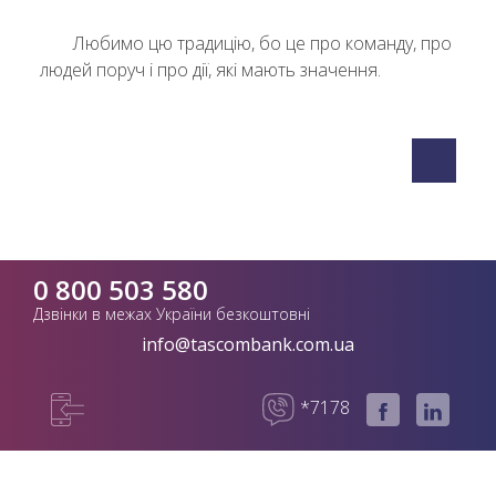
Любимо цю традицію, бо це про команду, про
людей поруч і про дії, які мають значення.
0 800 503 580
Дзвінки в межах України безкоштовні
info@tascombank.com.ua
*7178