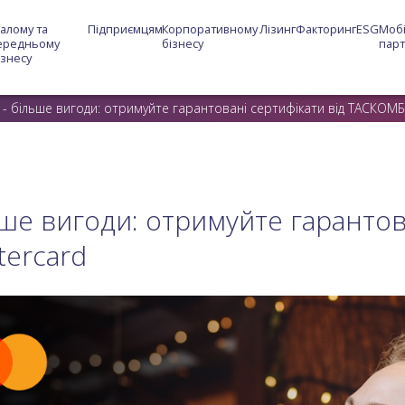
алому та 
Підприємцям
Корпоративному 
Лізинг
Факторинг
ESG
Мобі
ередньому 
бізнесу
пар
ізнесу
 - більше вигоди: отримуйте гарантовані сертифікати від ТАСКОМБ
ьше вигоди: отримуйте гарантов
ercard