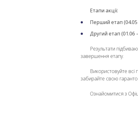
Етапи акції:
Перший етап (04.05 –
Другий етап (01.06 –
Результати підбиваю
завершення етапу.
Використовуйте всі 
забирайте свою гаранто
Ознайомитися з Офіц