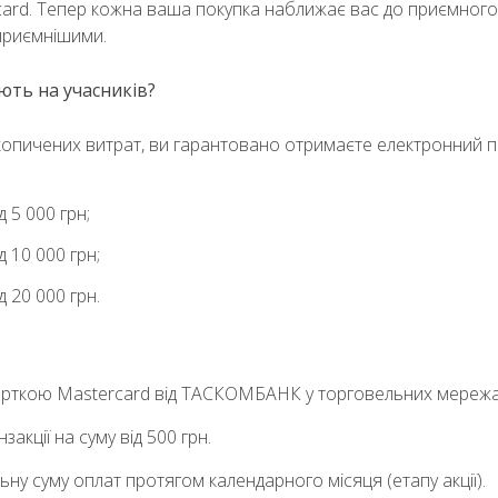
card. Тепер кожна ваша покупка наближає вас до приємного
приємнішими.
ють на учасників?
копичених витрат, ви гарантовано отримаєте електронний 
д 5 000 грн;
д 10 000 грн;
д 20 000 грн.
арткою Mastercard від ТАСКОМБАНК у торговельних мережах
акції на суму від 500 грн.
ьну суму оплат протягом календарного місяця (етапу акції).