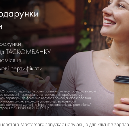
стві з Mastercard запускає нову акцію для клієнтів зарплат