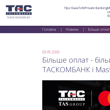
Про банк
Тобі
Private Banking
М
с
б
Головна
Новини
Більше оплат
03.05.2026
Більше оплат - біл
ТАСКОМБАНК і Mast