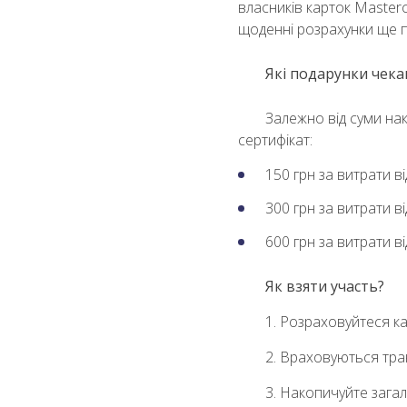
власників карток Master
щоденні розрахунки ще 
Які подарунки чека
Залежно від суми на
сертифікат:
150 грн за витрати ві
300 грн за витрати ві
600 грн за витрати ві
Як взяти участь?
1. Розраховуйтеся к
2. Враховуються транз
3. Накопичуйте загал