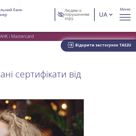
Меню
льний банк-
Людям із
UA
порушенням
тнер
зору
АНК і Mastercard
Відкрити застосунок TAS2U
ані сертифікати від