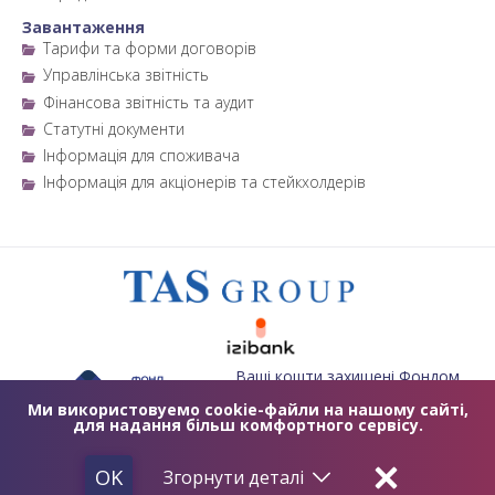
Завантаження
Тарифи та форми договорів
Управлінська звітність
Фінансова звітність та аудит
Статутні документи
Інформація для споживача
Інформація для акціонерів та стейкхолдерів
Ваші кошти захищені Фондом
гарантування вкладів фізичних
осіб
Ми використовуемо cookie-файли на нашому сайті,
для надання більш комфортного сервісу.
2019 © TASCOMBANK.UA
ЛІЦЕНЗІЯ НБУ №84 ВІД 25.10.2011
OK
Згорнути
деталі
2012 - 2032 © ТАСКОМБАНК