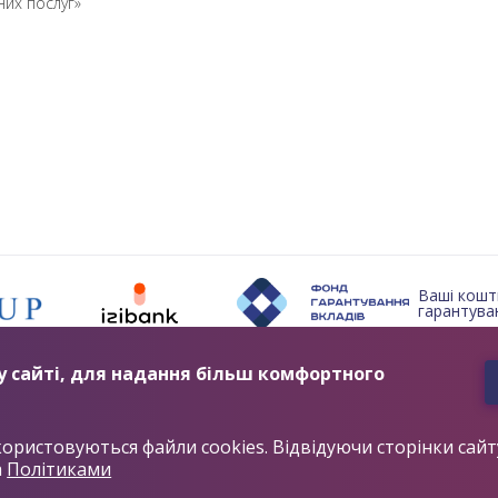
них послуг»
Ваші кошт
гарантуван
2019 © TASCOMBANK.UA
 сайті, для надання більш комфортного
ЛІЦЕНЗІЯ НБУ №84 ВІД 25.10.2011
2012 - 2032 © ТАСКОМБАНК
АТ «ТАСКОМБАНК»
користовуються файли cookies. Відвідуючи сторінки сай
01032, м. Київ, вул. Симона Петлюри, буд. 30
а
Політиками
0 800 503 580 (безкоштовно з усіх телефонів)
044 393 25 90 (згідно з тарифами Вашого оператора зв'язку)