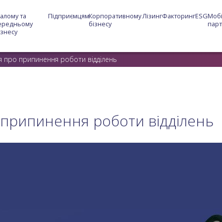
алому та 
Підприємцям
Корпоративному 
Лізинг
Факторинг
ESG
Мобі
ередньому 
бізнесу
пар
ізнесу
 про припинення роботи відділень
припинення роботи відділень