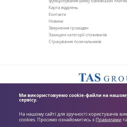
функціонування ринку банківських платіж
Карта відділень
Контакти
Новини
Звернення громадян
Захищені категорії споживачів
Страхування позичальників
Ми використовуемо cookie-файли на нашому
сервісу.
На нашому сайті для зручності користувачів ви
cookies. Просимо ознайомитись з
Правилами
т
ОНЛАЙН ПІДТРИМКА