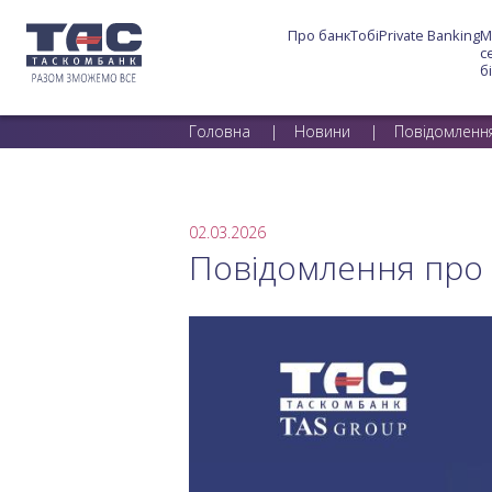
Про банк
Тобі
Private Banking
М
с
б
Головна
Новини
Повідомлення
02.03.2026
Повідомлення про 