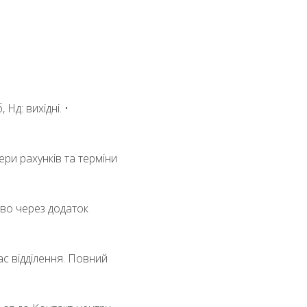
 Нд: вихідні. •
ери рахунків та терміни
ово через додаток
ас відділення. Повний