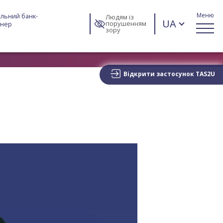
Меню
льний банк-
Людям із
UA
порушенням
тнер
зору
Відкрити застосунок TAS2U