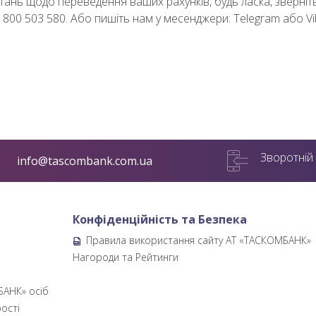
итань щодо переведення ваших рахунків, будь ласка, зверніт
 800 503 580. Або пишіть нам у месенджери: Telegram або Vi
Зворотній 
info@tascombank.com.ua
Конфіденційність та Безпека
Правила використання сайту АТ «ТАСКОМБАНК»
б
Нагороди та Рейтинги
БАНК» осіб
ості