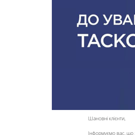
Шановні клієнти,
Інформуємо вас, що 