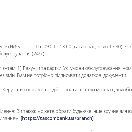
ння №65: • Пн – Пт: 09:00 – 18:00 (каса працює до 17:30). • Сб,
луговування (24/7).
ієнтам: 1) Рахунки та картки: Усі умови обслуговування, ном
ез змін. Вам не потрібно підписувати додаткові документи.
г: Керувати коштами та здійснювати платежі можна цілодоб
ділення: Ви також можете обрати будь-яке інше зручне для в
силанням.
[https://tascombank.ua/branch]