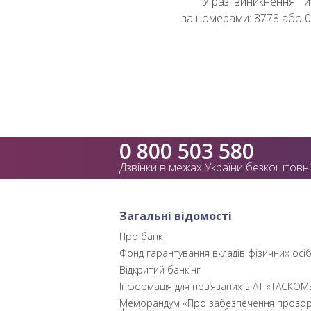
У разі виникнення п
за номерами: 8778 або 0
0 800 503 580
Дзвінки в межах України безкоштовні
Загальні відомості
Про банк
Фонд гарантування вкладів фізичних осі
Відкритий банкінг
Інформація для пов’язаних з АТ «ТАСКОМ
Меморандум «Про забезпечення прозор