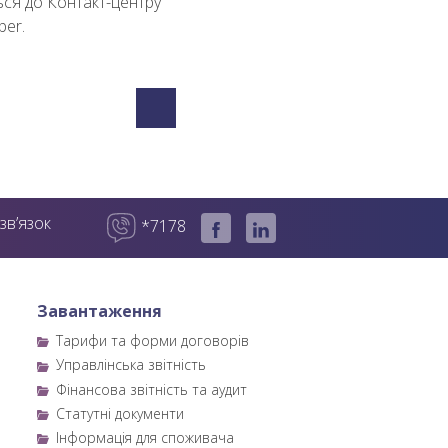
ься до Контакт-центру
ber.
зв’язок
*7178
Завантаження
Тарифи та форми договорів
Управлінська звітність
Фінансова звітність та аудит
Статутні документи
Інформація для споживача