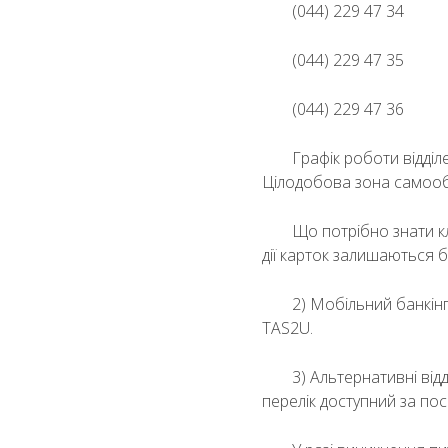
(044) 229 47 34
(044) 229 47 35
(044) 229 47 36
Графік роботи відділе
Цілодобова зона самообс
Що потрібно знати кл
дії карток залишаються б
2) Мобільний банкін
TAS2U.
3) Альтернативні від
перелік доступний за по